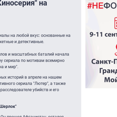
Киносерия" на
риалы на любой вкус: основанные на
жетные и детективные.
лов и масштабных баталий начала
ру сериала по мотивам всемирно
а и мир".
ых историй в апреле на нашем
тивного сериала "Лютер", а также
расследователе убийств и его
"Шерлок"
 Он прошел Афганистан, остался