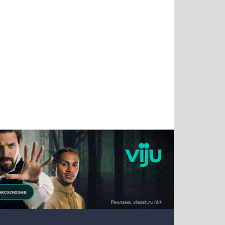
Татьяна
Тимур
Григорий
Олег
Воронова
Чудутов
Кузин
Зиборов