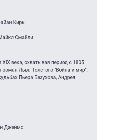
райан Кирк
 Майкл Смайли
 XIX века, охватывая период с 1805
 роман Льва Толстого "Война и мир",
удьбах Пьера Безухова, Андрея
ли Джеймс