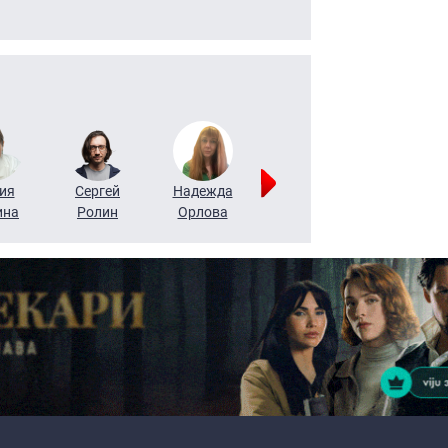
ия
Сергей
Надежда
Мария
Алексей
ина
Ролин
Орлова
Щербаль
Леонтьев