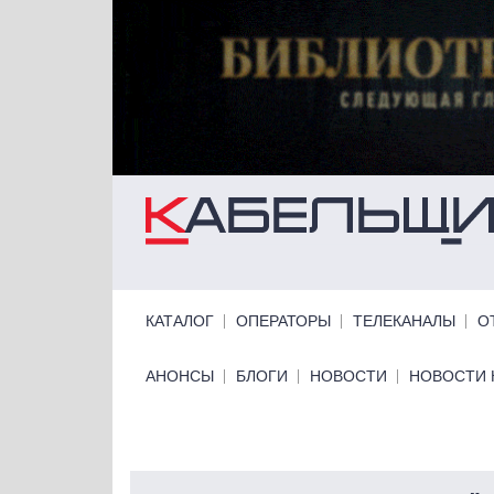
Перейти к основному содержанию
Primary links
КАТАЛОГ
ОПЕРАТОРЫ
ТЕЛЕКАНАЛЫ
О
Primary links bottom
АНОНСЫ
БЛОГИ
НОВОСТИ
НОВОСТИ 