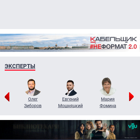
ЭКСПЕРТЫ
рий
Олег
Евгений
Мария
н
Зиборов
Мошняцкий
Фомина