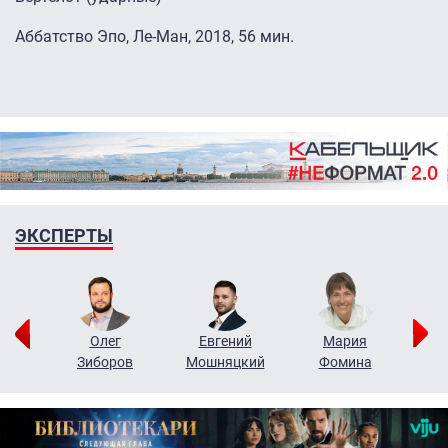
Аббатство Эпо, Ле-Ман, 2018, 56 мин.
ЭКСПЕРТЫ
рий
Олег
Евгений
Мария
н
Зиборов
Мошняцкий
Фомина