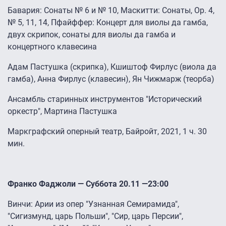
Бавария: Сонаты № 6 и № 10, Маскитти: Сонаты, Op. 4,
№ 5, 11, 14, Пфайффер: Концерт для виолы да гамба,
двух скрипок, сонаты для виолы да гамба и
концертного клавесина
Адам Пастушка (скрипка), Кшиштоф Фирлус (виола да
гамба), Анна Фирлус (клавесин), Ян Чижмарж (теорба)
Ансамбль старинных инструментов "Исторический
оркестр", Мартина Пастушка
Маркграфский оперный театр, Байройт, 2021, 1 ч. 30
мин.
Франко Фаджоли — Суббота 20.11 —23:00
Винчи: Арии из опер "Узнанная Семирамида",
"Сигизмунд, царь Польши", "Сир, царь Персии",