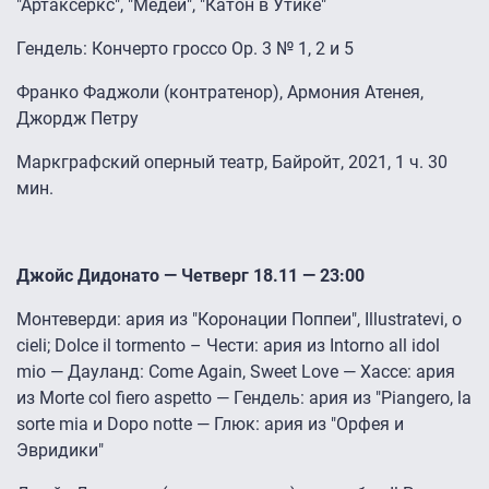
"Артаксеркс", "Медей", "Катон в Утике"
Гендель: Кончерто гроссо Op. 3 № 1, 2 и 5
Франко Фаджоли (контратенор), Армония Атенея,
Джордж Петру
Маркграфский оперный театр, Байройт, 2021, 1 ч. 30
мин.
Джойс Дидонато — Четверг 18.11 — 23:00
Монтеверди: ария из "Коронации Поппеи", Illustratevi, o
cieli; Dolce il tormento – Чести: ария из Intorno all idol
mio — Дауланд: Come Again, Sweet Love — Хассе: ария
из Morte col fiero aspetto — Гендель: ария из "Piangero, la
sorte mia и Dopo notte — Глюк: ария из "Орфея и
Эвридики"