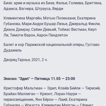
Бизе: арии и музыка из Бизе, Фальи, Голиева, Бриттена,
Адамса, Вагнера, Штрауса, Верди
Клементина Маргейн, Мэтью Полензани, Екатерина
Губанова, Мари-Андре Бушар-Лезье, Джеральд Финли,
Диана Дамрау, Сабин Девьей, Тобиас Вестман, Киуп
Ли, Тимоти Варон, Аарон Пендлетон
Балет и хор Парижской национальной оперы, Густаво
Дудамель
Дворец Гарнье, 2021, 2 ч.
Энеско: "Эдип" — Пятница 11.05 — 23:00
Кристофер Мальтман — Эдип, Клайв Бейли — Тиресий,
Брайан Маллиган — Креонт, Лоран Наури —
первосвященник, Янн Бёрон — Лаий, Екатерина
Губанова — Иокаста, Клементин Маргэн — Сфинкс,