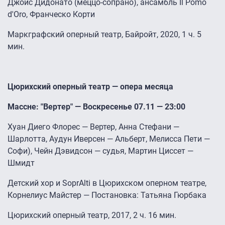
Джойс Дидонато (меццо-сопрано), ансамбль Il Pomo
d'Oro, Франческо Корти
Маркграфский оперный театр, Байройт, 2020, 1 ч. 5
мин.
Цюрихский оперный театр — опера месяца
Массне: "Вертер" — Воскресенье 07.11 — 23:00
Хуан Диего Флорес — Вертер, Анна Стефани —
Шарлотта, Аудун Иверсен — Альберт, Мелисса Пети —
Софи), Чейн Дэвидсон — судья, Мартин Циссет —
Шмидт
Детский хор и SoprAlti в Цюрихском оперном театре,
Корнелиус Майстер — Постановка: Татьяна Гюрбака
Цюрихский оперный театр, 2017, 2 ч. 16 мин.