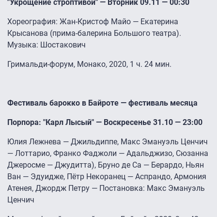
"Укрощение строптивой" — Вторник 09.11 — 00:30
Хореография: Жан-Кристоф Майо — Екатерина
Крысанова (прима-балерина Большого театра).
Музыка: Шостакович
Гримальди-форум, Монако, 2020, 1 ч. 24 мин.
Фестиваль барокко в Байроте — фестиваль месяца
Порпора: "Карл Лысый" — Воскресенье 31.10 — 23:00
Юлия Лежнева — Джильдиппе, Макс Эмануэль Ценчич
— Лоттарио, Франко Фаджоли — Адальджизо, Сюзанна
Джеросме — Джудитта), Бруно де Са — Берардо, Ньян
Ван — Эдуидже, Пётр Некоранец — Аспрандо, Армония
Атенея, Джордж Петру — Постановка: Макс Эмануэль
Ценчич