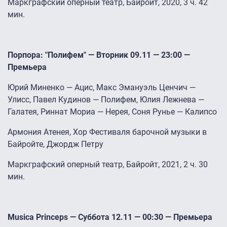
Маркграфский оперный театр, Байройт, 2020, 3 ч. 42
мин.
Порпора: "Полифем" — Вторник 09.11 — 23:00 —
Премьера
Юрий Миненко — Ацис, Макс Эмануэль Ценчич —
Улисс, Павел Кудинов — Полифем, Юлия Лежнева —
Галатея, Риннат Мориа — Нерея, Соня Рунье — Калипсо
Армония Атенея, Хор Фестиваля барочной музыки в
Байройте, Джордж Петру
Маркграфский оперный театр, Байройт, 2021, 2 ч. 30
мин.
Musica Princeps — Суббота 12.11 — 00:30 — Премьера