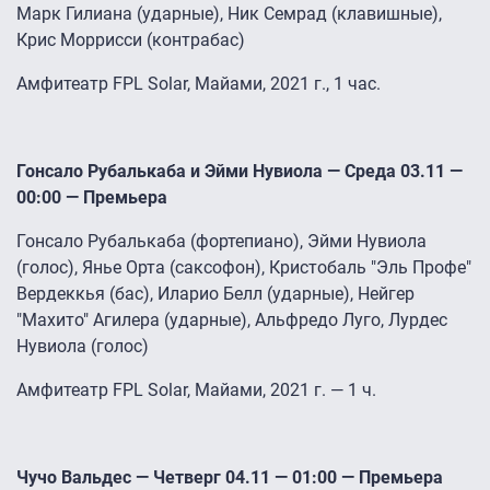
Марк Гилиана (ударные), Ник Семрад (клавишные),
Крис Моррисси (контрабас)
Амфитеатр FPL Solar, Майами, 2021 г., 1 час.
Гонсало Рубалькаба и Эйми Нувиола — Среда 03.11 —
00:00 — Премьера
Гонсало Рубалькаба (фортепиано), Эйми Нувиола
(голос), Янье Орта (саксофон), Кристобаль "Эль Профе"
Вердеккья (бас), Иларио Белл (ударные), Нейгер
"Махито" Агилера (ударные), Альфредо Луго, Лурдес
Нувиола (голос)
Амфитеатр FPL Solar, Майами, 2021 г. — 1 ч.
Чучо Вальдес — Четверг 04.11 — 01:00 — Премьера