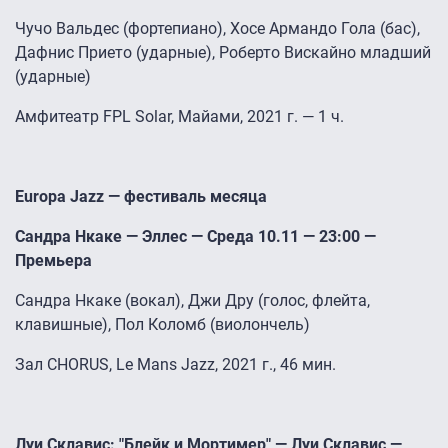
Чучо Вальдес (фортепиано), Хосе Армандо Гола (бас),
Дафнис Прието (ударные), Роберто Вискайно младший
(ударные)
Амфитеатр FPL Solar, Майами, 2021 г. — 1 ч.
Europa Jazz — фестиваль месяца
Сандра Нкаке — Эллес — Среда 10.11 — 23:00 —
Премьера
Сандра Нкаке (вокал), Джи Дру (голос, флейта,
клавишные), Пол Коломб (виолончель)
Зал CHORUS, Le Mans Jazz, 2021 г., 46 мин.
Луи Склавис: "Блейк и Мортимер" — Луи Склавис —