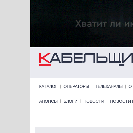
Перейти к основному содержанию
Primary links
КАТАЛОГ
ОПЕРАТОРЫ
ТЕЛЕКАНАЛЫ
О
Primary links bottom
АНОНСЫ
БЛОГИ
НОВОСТИ
НОВОСТИ 