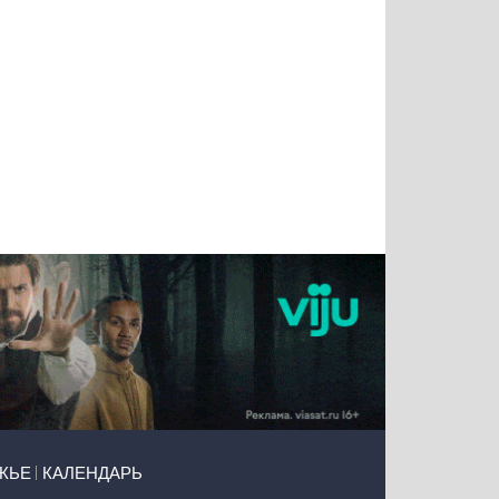
Татьяна
Тимур
Григорий
Олег
Воронова
Чудутов
Кузин
Зиборов
ЖЬЕ
КАЛЕНДАРЬ