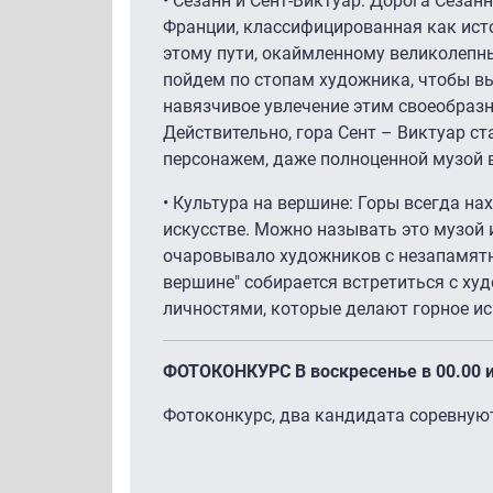
• Сезанн и Сент-Виктуар: Дорога Сезан
Франции, классифицированная как ист
этому пути, окаймленному великолеп
пойдем по стопам художника, чтобы вы
навязчивое увлечение этим своеобра
Действительно, гора Сент – Виктуар ст
персонажем, даже полноценной музой в
• Культура на вершине: Горы всегда на
искусстве. Можно называть это музой 
очаровывало художников с незапамятн
вершине" собирается встретиться с х
личностями, которые делают горное и
ФОТОКОНКУРС В воскресенье в 00.00 и 
Фотоконкурс, два кандидата соревнуют