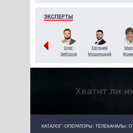
ЭКСПЕРТЫ
Тимур
Григорий
Олег
Евгений
Мар
Чудутов
Кузин
Зиборов
Мошняцкий
Фом
Primary links
КАТАЛОГ
ОПЕРАТОРЫ
ТЕЛЕКАНАЛЫ
О