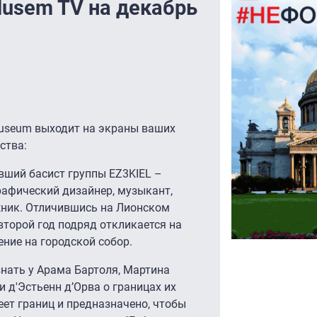
usem TV на декабрь
Museum выходит на экраны ваших
ства:
бывший басист группы EZ3KIEL –
рафический дизайнер, музыкант,
ник. Отличившись на Лионском
 второй год подряд откликается на
ние на городской собор.
нать у Арама Бартоля, Мартина
и д'Эстьенн д’Орва о границах их
еет границ и предназначено, чтобы