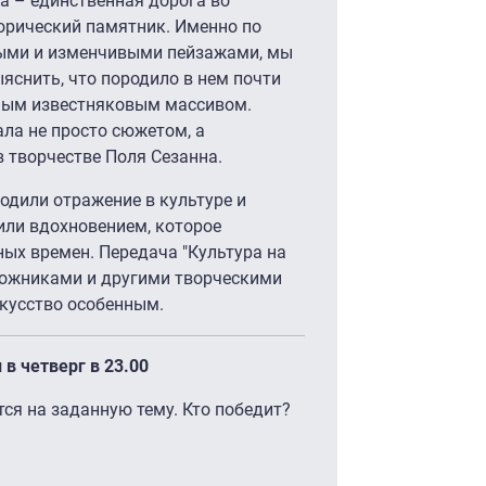
на – единственная дорога во
орический памятник. Именно по
ными и изменчивыми пейзажами, мы
яснить, что породило в нем почти
зным известняковым массивом.
ала не просто сюжетом, а
 творчестве Поля Сезанна.
ходили отражение в культуре и
или вдохновением, которое
ых времен. Передача "Культура на
удожниками и другими творческими
скусство особенным.
в четверг в 23.00
ся на заданную тему. Кто победит?