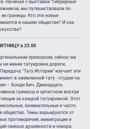
и. Начиная с выставки "Гибридные
дожников, мы путешествовали по
 ее границы. Кто эти новые
имается в нашем обществе? И как
скусства?
ПЯТНИЦУ в 23.00
аргинальным признаком, сейчас же
 не менее татуировки дороги,
Передача "Тату Истории" изучает эти
мент в оживленной тату - студии на
нея – Бонди Бич. Двенадцать
евные гримасы и артистизм внутри
стоящие за каждой татуировкой. Этот
никальные, занимательные и часто
е общество. Темы варьируются от
рных противоречий, иммиграции и
ющей смесью душевности и юмора.