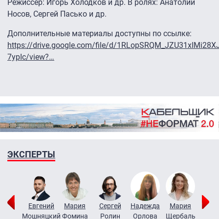
Режиссёр: Игорь Холодков и др. В ролях: Анатолий
Носов, Сергей Пасько и др.
Дополнительные материалы доступны по ссылке:
https://drive.google.com/file/d/1RLopSRQM_JZU31xIMi28X
7ypIc/view?…
ЭКСПЕРТЫ
иктор
Евгений
Мария
Сергей
Надежда
Мария
Алек
итько
Мошняцкий
Фомина
Ролин
Орлова
Щербаль
Леон