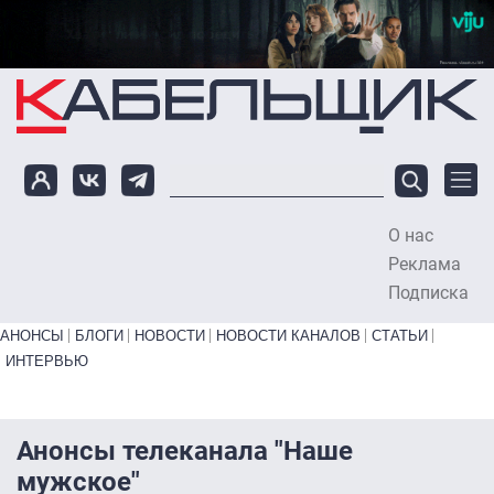
Перейти к основному содержанию
О нас
To
Реклама
Подписка
Primary links bottom
АНОНСЫ
БЛОГИ
НОВОСТИ
НОВОСТИ КАНАЛОВ
СТАТЬИ
ИНТЕРВЬЮ
Анонсы телеканала "Наше
мужское"