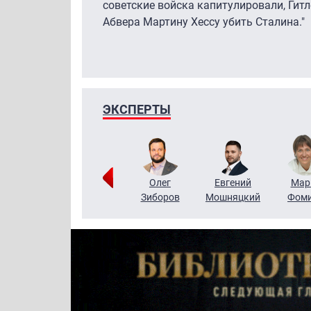
советские войска капитулировали, Гит
Абвера Мартину Хессу убить Сталина."
ЭКСПЕРТЫ
Тимур
Григорий
Олег
Евгений
Мар
Чудутов
Кузин
Зиборов
Мошняцкий
Фом