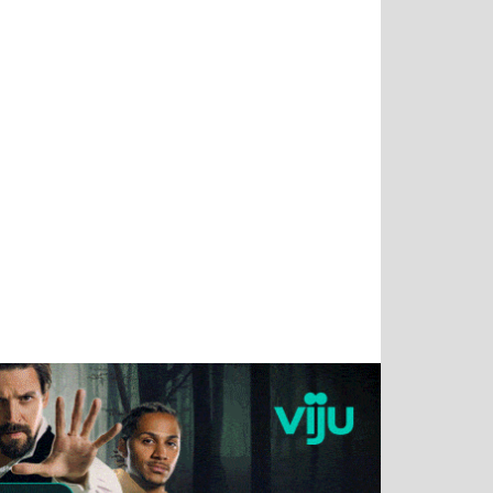
Татьяна
Тимур
Григорий
Олег
Воронова
Чудутов
Кузин
Зиборов