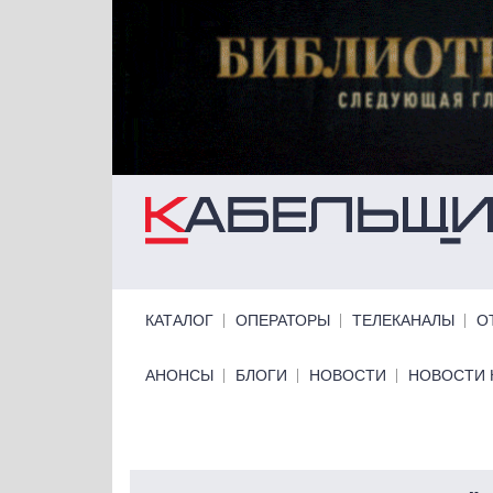
Перейти к основному содержанию
Primary links
КАТАЛОГ
ОПЕРАТОРЫ
ТЕЛЕКАНАЛЫ
О
Primary links bottom
АНОНСЫ
БЛОГИ
НОВОСТИ
НОВОСТИ 