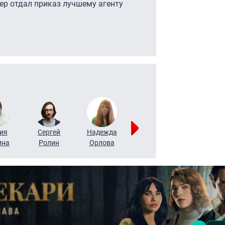
лер отдал приказ лучшему агенту
ия
Сергей
Надежда
Мария
Алексей
ина
Ролин
Орлова
Щербаль
Леонтьев