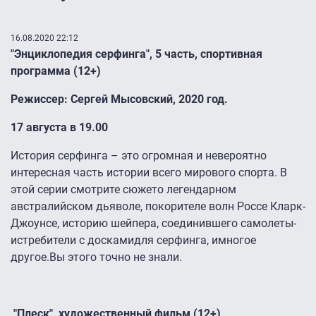
16.08.2020 22:12
"Энциклопедия серфинга
", 5 часть,
спортивная
программа (12
+)
Режиссер: Сергей
Мысовский
, 2020 год.
17 августа в 19.00
История серфинга – это огромная и невероятно
интересная часть истории всего мирового спор
та. В
этой серии смотрите сюжет
о легендарном
австралийском дьяволе, покорителе волн Россе Кларк-
Джоунсе
, историю
шейпера
, соединившего самолеты-
истребители с досками
для
серфинга, имногое
другое.
Вы этого точно не знали.
"Плеск", художественный фильм (12+)