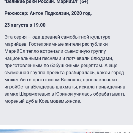
"Великие реки России. Марий
Эл" (
6
+)
Режиссер: Антон Подколзин
, 2020 год.
23 августа в 19.00
Эта серия – ода древней самобытной культуре
марийцев. Гостеприимные жители республики
Марий
Эл тепло встречали съемочную группу
национальными песнями и потчевали блюдами,
приготовленным по бабушкиным рецептам. А еще
съемочная группа проекта разбиралась, какой город
может быть прототипом Васюков
,
прославленных
игрой
Остап
а
Бендер
а
в шахматы
, искала привидени
я
в
замке Шереметевых в Юрино
и училась обрабатывать
мореный дуб в Козьмодемьянске.