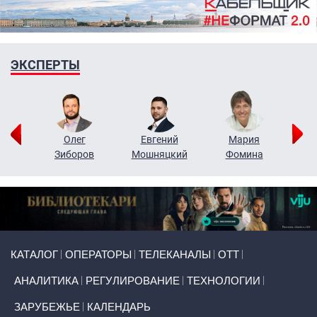
ЭКСПЕРТЫ
рий
Олег
Евгений
Мария
н
Зиборов
Мошняцкий
Фомина
Primary links
КАТАЛОГ
ОПЕРАТОРЫ
ТЕЛЕКАНАЛЫ
ОТТ
АНАЛИТИКА
РЕГУЛИРОВАНИЕ
ТЕХНОЛОГИИ
ЗАРУБЕЖЬЕ
КАЛЕНДАРЬ