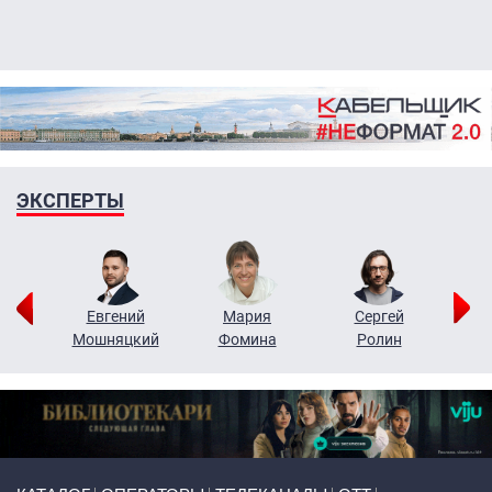
ЭКСПЕРТЫ
ор
Евгений
Мария
Сергей
Н
ко
Мошняцкий
Фомина
Ролин
Primary links