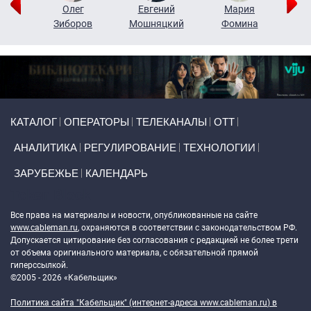
рий
Олег
Евгений
Мария
н
Зиборов
Мошняцкий
Фомина
Primary links
КАТАЛОГ
ОПЕРАТОРЫ
ТЕЛЕКАНАЛЫ
ОТТ
АНАЛИТИКА
РЕГУЛИРОВАНИЕ
ТЕХНОЛОГИИ
ЗАРУБЕЖЬЕ
КАЛЕНДАРЬ
Token Block
Все права на материалы и новости, опубликованные на сайте
www.cableman.ru
, охраняются в соответствии с законодательством РФ.
Допускается цитирование без согласования с редакцией не более трети
от объема оригинального материала, с обязательной прямой
гиперссылкой.
©2005 - 2026 «Кабельщик»
Политика сайта "Кабельщик" (интернет-адреса
www.cableman.ru
) в