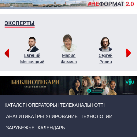
ЭКСПЕРТЫ
ор
Евгений
Мария
Сергей
Н
ко
Мошняцкий
Фомина
Ролин
Primary links
КАТАЛОГ
ОПЕРАТОРЫ
ТЕЛЕКАНАЛЫ
ОТТ
АНАЛИТИКА
РЕГУЛИРОВАНИЕ
ТЕХНОЛОГИИ
ЗАРУБЕЖЬЕ
КАЛЕНДАРЬ