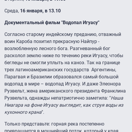
Среда,
16 января, в 13.10
Документальный фильм "Водопал Игуасу"
Согласно старому индейскому преданию, отважный
воин Кароба похитил прекрасную Найпур -
возлюбленную лесного бога. Разгневанный бог
расколол землю ниже по течению реки Игуасу, чтобы
беглецы не смогли уплыть на каноэ. Так на границе
трех латиноамериканских государств Аргентины,
Парагвая и Бразилии образовался самый большой
водопад в мире – водопад Игуасу. И даже Элеонора
Рузвельт, жена американского президента Франклина
Рузвельта, однажды непатриотично заметила: "
Наша
Ниагара на фоне Игуасу выглядит, как струя воды из
кухонного крана
".
Только представьте: горная река постепенно
превращается в мощнейший поток, который у края