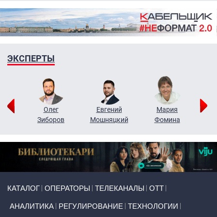
ЭКСПЕРТЫ
рий
Олег
Евгений
Мария
н
Зиборов
Мошняцкий
Фомина
Primary links
КАТАЛОГ
ОПЕРАТОРЫ
ТЕЛЕКАНАЛЫ
ОТТ
АНАЛИТИКА
РЕГУЛИРОВАНИЕ
ТЕХНОЛОГИИ