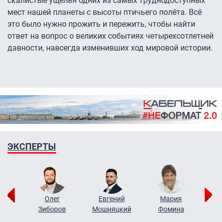
скалистые ущелья одних из самых труднодоступных
мест нашей планеты с высоты птичьего полёта. Всё
это было нужно прожить и пережить, чтобы найти
ответ на вопрос о великих событиях четырехсотлетней
давности, навсегда изменивших ход мировой истории.
ЭКСПЕРТЫ
рий
Олег
Евгений
Мария
н
Зиборов
Мошняцкий
Фомина