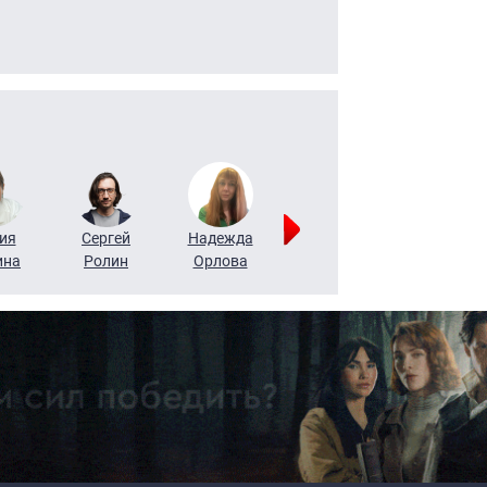
ия
Сергей
Надежда
Мария
Алексей
ина
Ролин
Орлова
Щербаль
Леонтьев