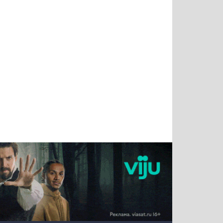
Татьяна
Тимур
Григорий
Олег
Воронова
Чудутов
Кузин
Зиборов