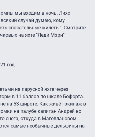
помпы мы входим в ночь. Лихо
 всякий случай думаю, кому
деть спасательные жилеты". Смотрите
чковых на яхте "Леди Мэри"
21 год
тьми на парусной яхте через
орм в 11 баллов по шкале Бофорта.
не на 53 широте. Как живёт экипаж в
ломки на палубе капитан Андрей во
о снега, откуда в Магеллановом
аются самые необычные дельфины на