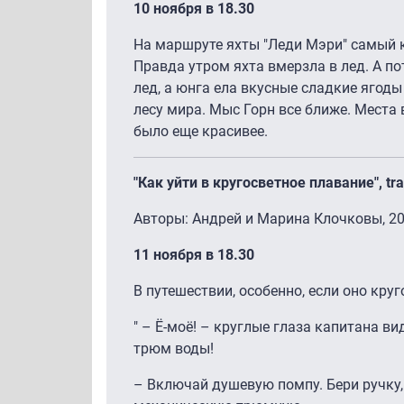
10 ноября в 18.30
На маршруте яхты "Леди Мэри" самый 
Правда утром яхта вмерзла в лед. А п
лед, а юнга ела вкусные сладкие яго
лесу мира. Мыс Горн все ближе. Места 
было еще красивее.
"Как уйти в кругосветное плавание", tr
Авторы: Андрей и Марина Клочковы, 20
11 ноября в 18.30
В путешествии, особенно, если оно круг
" – Ё-моё! – круглые глаза капитана в
трюм воды!
– Включай душевую помпу. Бери ручку, 