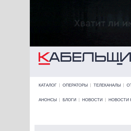
Перейти к основному содержанию
Primary links
КАТАЛОГ
ОПЕРАТОРЫ
ТЕЛЕКАНАЛЫ
О
Primary links bottom
АНОНСЫ
БЛОГИ
НОВОСТИ
НОВОСТИ 