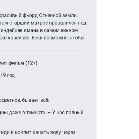
красивый фьорд Огненной земли.
отом старший матрос провалился под
ды индейцев ямана в самом южном
все красивее. Если возможно, чтобы
avel-фильм (12+)
19 год
осветное, бывает всё:
идны даже в темноте. – У нас полный
иди в кокпит качать воду через