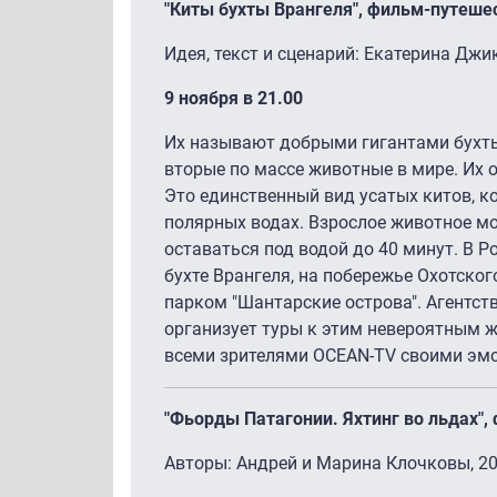
"Киты бухты Врангеля", фильм-путешес
Идея, текст и сценарий: Екатерина Джи
9 ноября в 21.00
Их называют добрыми гигантами бухты
вторые по массе животные в мире. Их 
Это единственный вид усатых китов, к
полярных водах. Взрослое животное мо
оставаться под водой до 40 минут. В Р
бухте Врангеля, на побережье Охотско
парком "Шантарские острова". Агентст
организует туры к этим невероятным ж
всеми зрителями OCEAN-TV своими эмо
"Фьорды Патагонии. Яхтинг во льдах"
Авторы: Андрей и Марина Клочковы, 20