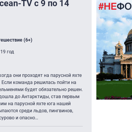
ean-TV с 9 по 14
тешествие (6+)
19 год
 когда они проходят на парусной яхте
 Если команда решилась пойти на
пельменями будет обязательно решен.
 дошла до Антарктиды, став первым
им на парусной яхте юга нашей
ыпаются среди льдов, пингвинов,
 сурово и опасно…