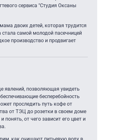
огтевого сервиса "Студия Оксаны
мама двоих детей, которая трудится
а стала самой молодой пасечницей
дкое производство и продвигает
де явлений, позволяющая увидеть
обеспечивающие бесперебойность
 может проследить путь кофе от
ства от ТЭЦ до розетки в своем доме
и понять, от чего зависит его цвет и
ва.
трим, как очищают питьевую воду в