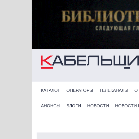
Перейти к основному содержанию
Primary links
КАТАЛОГ
ОПЕРАТОРЫ
ТЕЛЕКАНАЛЫ
О
Primary links bottom
АНОНСЫ
БЛОГИ
НОВОСТИ
НОВОСТИ 