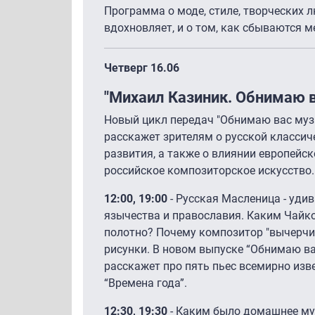
Программа о моде, стиле, творческих лю
вдохновляет, и о том, как сбываются м
Четверг 16.06
"Михаил Казиник. Обнимаю 
Новый цикл передач "Обнимаю вас муз
расскажет зрителям о русской классиче
развития, а также о влиянии европейс
российское композиторское искусство.
12:00, 19:00
- Русская Масленица - уди
язычества и православия. Каким Чайк
полотно? Почему композитор "вычерч
рисунки. В новом выпуске “Обнимаю в
расскажет про пять пьес всемирно изв
“Времена года”.
12:30, 19:30
- Каким было домашнее му