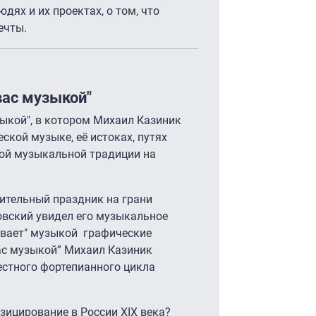
дях и их проектах, о том, что
ечты.
вас музыкой"
ыкой", в котором Михаил Казиник
ской музыке, её истоках, путях
кой музыкальной традиции на
вительный праздник на грани
овский увидел его музыкальное
ивает" музыкой графические
ас музыкой” Михаил Казиник
естного фортепианного цикла
зицирование в России XIX века?