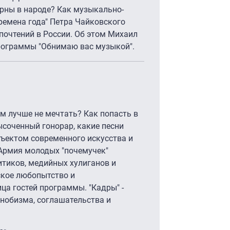
рны в народе? Как музыкально-
емена года" Петра Чайковского
почтений в России. Об этом Михаил
рограммы "Обнимаю вас музыкой".
ем лучше не мечтать? Как попасть в
ысоченный гонорар, какие песни
бъектом современного искусства и
Армия молодых "почемучек"
итиков, медийных хулиганов и
ское любопытство и
ца гостей программы. "Кадры" -
снобизма, соглашательства и