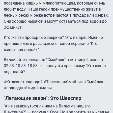
посвящена хищным млекопитающим, которые очень
любит воду. Наши герои преимущественно живут в
лесных реках и реже встречаются в прудах или озерах.
Они хорошо ныряют и могут оставаться под водой до
2-х минут.
Кто же эти проворные зверьки? Это выдры. Именно
про выдр мы и расскажем в новой передаче "Кто
живёт под водой?"
Включайте телеканал "Смайлик" в пятницу 5 июня в
02:53, 10:53, 18:53. Не пропусти программу "Кто живёт
под водой"!
#Ктоживётподводой #ТелеканалСмайлик #Смайлик
#подводныймир #выдры
"Летающие звери": Это Шекспир
"А не замахнуться ли нам на Вильяма нашего
Шекспира?", — подумал Хосе. Но воплотить замысел не