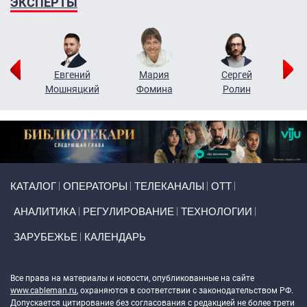
ЭКСПЕРТЫ
ор
Евгений
Мария
Сергей
Н
ко
Мошняцкий
Фомина
Ролин
Primary links
КАТАЛОГ
ОПЕРАТОРЫ
ТЕЛЕКАНАЛЫ
ОТТ
АНАЛИТИКА
РЕГУЛИРОВАНИЕ
ТЕХНОЛОГИИ
ЗАРУБЕЖЬЕ
КАЛЕНДАРЬ
Token Block
Все права на материалы и новости, опубликованные на сайте
www.cableman.ru
, охраняются в соответствии с законодательством РФ.
Допускается цитирование без согласования с редакцией не более трети