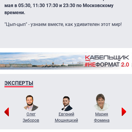
мая в 05:30, 11:30 17:30 и 23:30 по Московскому
времени.
"Цып-цып" - узнаем вместе, как удивителен этот мир!
ЭКСПЕРТЫ
рий
Олег
Евгений
Мария
н
Зиборов
Мошняцкий
Фомина