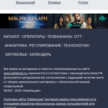
ко
Мошняцкий
Фомина
Ролин
Primary links
КАТАЛОГ
ОПЕРАТОРЫ
ТЕЛЕКАНАЛЫ
ОТТ
АНАЛИТИКА
РЕГУЛИРОВАНИЕ
ТЕХНОЛОГИИ
ЗАРУБЕЖЬЕ
КАЛЕНДАРЬ
Token Block
Все права на материалы и новости, опубликованные на сайте
www.cableman.ru
, охраняются в соответствии с законодательством РФ.
Допускается цитирование без согласования с редакцией не более трети
от объема оригинального материала, с обязательной прямой
гиперссылкой.
©2005 - 2026 «Кабельщик»
Политика сайта "Кабельщик" (интернет-адреса
www.cableman.ru
) в
отношении обработки персональных данных пользователей сети