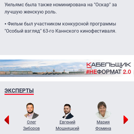
Уильямс была также номинирована на "Оскар" за
лучшую женскую роль.
⦁ Фильм был участником конкурсной программы
"Особый взгляд" 63-го Каннского кинофестиваля.
ЭКСПЕРТЫ
рий
Олег
Евгений
Мария
н
Зиборов
Мошняцкий
Фомина