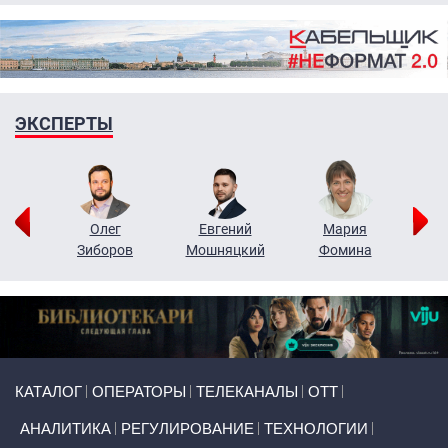
ЭКСПЕРТЫ
рий
Олег
Евгений
Мария
н
Зиборов
Мошняцкий
Фомина
Primary links
КАТАЛОГ
ОПЕРАТОРЫ
ТЕЛЕКАНАЛЫ
ОТТ
АНАЛИТИКА
РЕГУЛИРОВАНИЕ
ТЕХНОЛОГИИ