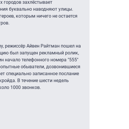
х городов захлёстывает
ния буквально наводняют улицы.
ероев, которым ничего не остается
тров.
му, режиссёр Айвен Райтман пошел на
ацию был запущен рекламный ролик,
н начало телефонного номера "555"
юбопытные обыватели, дозвонившиеся
вет специально записанное послание
ройда. В течение шести недель
коло 1000 звонков.