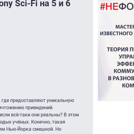
y Sci-Fi на 5 и 6
, где предоставляют уникальную
уничтожению привидений.
 если всё-таки они реальны? В этом
одых учёных. Конечно, такая
ям Нью-Йорка смешной. Но