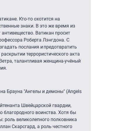
тикане. Кто-то охотится на
твенные знаки. В это же время из
 антивещество. Ватикан просит
рофессора Роберта Лэнгдона. С
згадать послания и предотвратить
 раскрытии террористического акта
 Ветра, талантливая женщина-учёный
ия.
а Брауна "Ангелы и демоны" (Angels
ейтенанта Швейцарской гвардии,
го благородного воинства. Хотя бы
цы: роль великолепного полковника
ллан Скарсгард, а роль честного