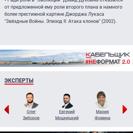
от предложенной ему роли второго плана в намного
более престижной картине Джорджа Лукаса
"Звёздные Войны. Эпизод II: Атака клонов" (2002).
ЭКСПЕРТЫ
рий
Олег
Евгений
Мария
н
Зиборов
Мошняцкий
Фомина