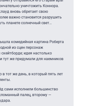
планету отправился его старый враг
ончательно уничтожить Коннора.
клауд вновь обретает свою
более важно становится разрушить
уть планете солнечный свет…
вышла комедийная картина Роберта
В одной из сцен персонаж
 скейтборде; идея настолько
ни тут же придумали для наемников
в тот же день, в который пять лет
ленты.
йд сами исполнили большинство
сломанный палец, второму —
удара.