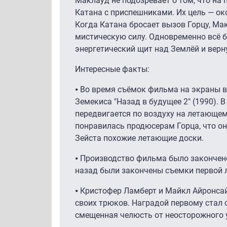
Маклауд не подозревает о том, что на 
Катана с приспешниками. Их цель — ок
Когда Катана бросает вызов Горцу, Ма
мистическую силу. Одновременно всё 
энергетический щит над Землёй и верн
Интересные факты:
⦁ Во время съёмок фильма на экраны 
Земекиса "Назад в будущее 2" (1990). 
передвигается по воздуху на летающем
понравилась продюсерам Горца, что о
Зейста похожие летающие доски.
⦁ Производство фильма было закончено 
назад были закончены съемки первой 
⦁ Кристофер Ламберт и Майкл Айронса
своих трюков. Наградой первому стал 
смещенная челюсть от неосторожного 