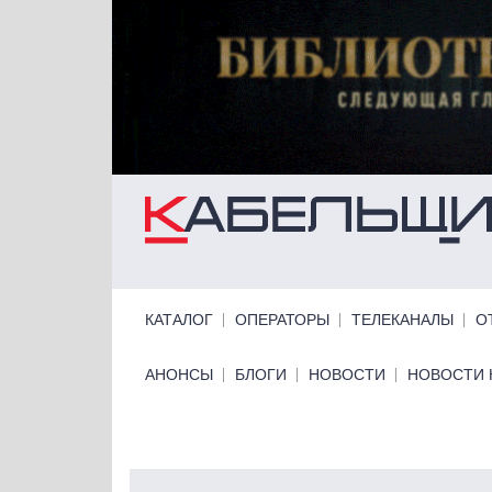
Перейти к основному содержанию
Primary links
КАТАЛОГ
ОПЕРАТОРЫ
ТЕЛЕКАНАЛЫ
О
Primary links bottom
АНОНСЫ
БЛОГИ
НОВОСТИ
НОВОСТИ 