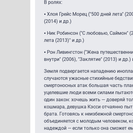
В ролях:
⦁ Хлоя Грейс Морец ("500 дней лета" (200
(2014) и др.)
⦁ Ник Робинсон ("С любовью, Саймон" (20
лета (2013)" и др.)
⦁ Рон Ливингстон ("Жена путешественни
внутри" (2006), "Заклятие" (2013) и др.)
Земля подвергается нападению иноплан
случаются ужасные стихийные бедствия
смертоносных атак большая часть план
уцелевшие люди всеми силами пытаютс
один закон: хочешь жить — доверяй то
кошмара, девушка Кэсси отчаянно пыт
брата. Готовясь к неизбежной смертоно
объединяется с молодым человеком, к
надеждой — если только она сможет ем