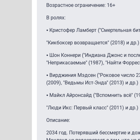
Возрастное ограничение: 16+
В ролях:
⦁ Кристофер Ламберт ("Смертельная битв
"Кикбоксер возвращается" (2018) и др.)
⦁ Шон Коннери ("Индиана Джонс и после
"Неприкасаемые" (1987), "Найти Форрест
⦁ Вирджиния Мэдсен ("Роковое число 23
(2009), "Ведьмы Ист-Энда" (2013) и др.)
⦁ Майкл Айронсайд ("Вспомнить всё" (1
"Люди Икс: Первый класс" (2011) и др.) 
Описание:
2034 год. Потерявший бессмертие и д