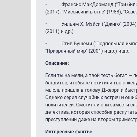
• Фрэнсис МакДорманд ("Три билбор
(2017), "Миссисипи в огне" (1988), "Севе
• Уильям Х. Мэйси ("Джиго" (2004), "
(2011) и др.)
• Стив Бушеми ("Подпольная империя"
"Призрачный мир" (2001) и др.) и др.
Описание:
Если ты на мели, а твой тесть богат — 
бандитов, чтобы те похитили твою жен
мысль пришла в голову Джерри и быст
Однако серия случайных встреч и ошиб
похитителей. Смогут ли они замести сл
детектива, которая способна распута
преступлений даже на втором тримест
Интересные факты: