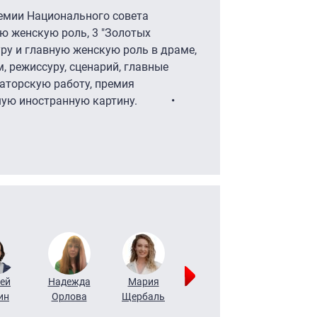
ремии Национального совета
ую женскую роль, 3 "Золотых
уру и главную женскую роль в драме,
, режиссуру, сценарий, главные
аторскую работу, премия
 лучшую иностранную картину. •
ей
Надежда
Мария
Алексей
Татьяна
ин
Орлова
Щербаль
Леонтьев
Воронова