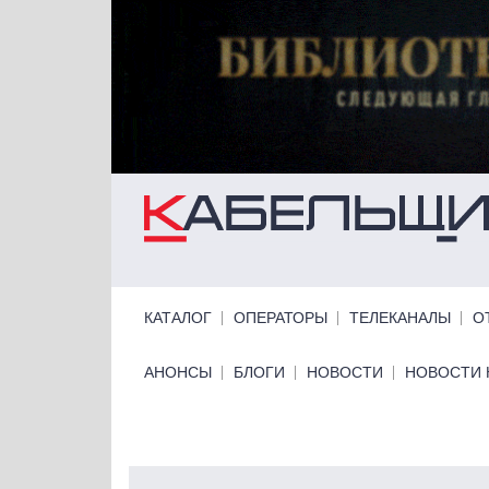
Перейти к основному содержанию
Primary links
КАТАЛОГ
ОПЕРАТОРЫ
ТЕЛЕКАНАЛЫ
О
Primary links bottom
АНОНСЫ
БЛОГИ
НОВОСТИ
НОВОСТИ 