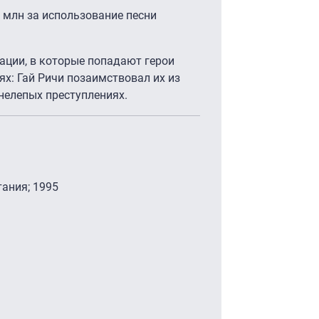
млн за использование песни
ии, в которые попадают герои
х: Гай Ричи позаимствовал их из
х нелепых преступлениях.
тания; 1995