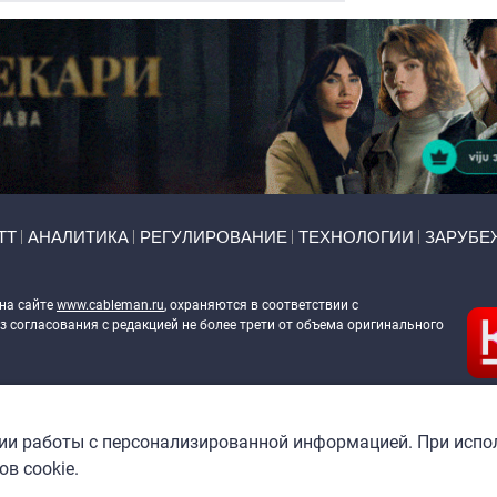
ТТ
АНАЛИТИКА
РЕГУЛИРОВАНИЕ
ТЕХНОЛОГИИ
ЗАРУБЕ
 на сайте
www.cableman.ru
, охраняются в соответствии с
 согласования с редакцией не более трети от объема оригинального
ableman.ru
) в отношении обработки персональных данных
гии работы с персонализированной информацией. При испо
в cookie.