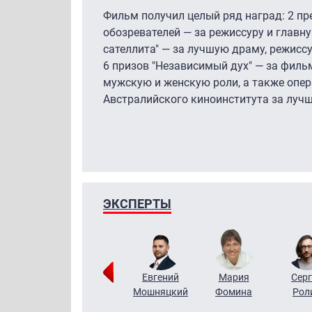
Фильм получил целый ряд наград: 2 п
обозревателей — за режиссуру и главн
сателлита" — за лучшую драму, режисс
6 призов "Независимый дух" — за фильм
мужскую и женскую роли, а также опер
Австралийского киноинститута за
ЭКСПЕРТЫ
ригорий
Виктор
Евгений
Мария
Серг
Кузин
Бритько
Мошняцкий
Фомина
Рол