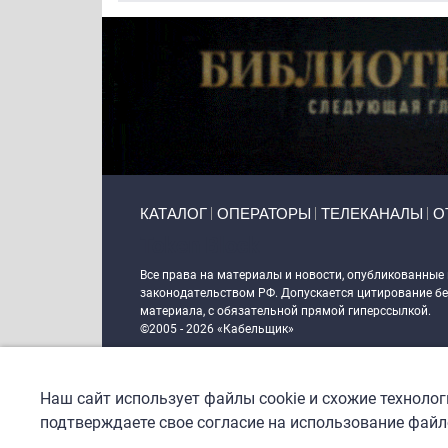
Primary links
КАТАЛОГ
ОПЕРАТОРЫ
ТЕЛЕКАНАЛЫ
О
Token Block
Все права на материалы и новости, опубликованные
законодательством РФ. Допускается цитирование без
материала, с обязательной прямой гиперссылкой.
©2005 - 2026 «Кабельщик»
Политика сайта "Кабельщик" (интернет-адреса
www.c
пользователей сети интернет
Наш сайт использует файлы cookie и схожие техноло
DrupalCoder — поддержка сайта c 2017 года
подтверждаете свое согласие на использование файло