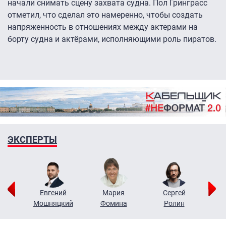
начали снимать сцену захвата судна. Пол Гринграсс
отметил, что сделал это намеренно, чтобы создать
напряженность в отношениях между актерами на
борту судна и актёрами, исполняющими роль пиратов.
ЭКСПЕРТЫ
ор
Евгений
Мария
Сергей
Н
ко
Мошняцкий
Фомина
Ролин