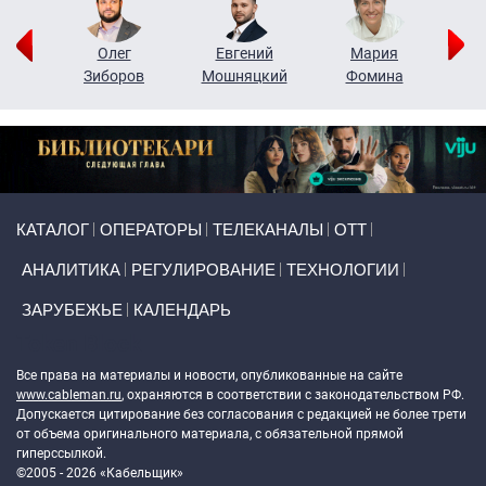
рий
Олег
Евгений
Мария
н
Зиборов
Мошняцкий
Фомина
Primary links
КАТАЛОГ
ОПЕРАТОРЫ
ТЕЛЕКАНАЛЫ
ОТТ
АНАЛИТИКА
РЕГУЛИРОВАНИЕ
ТЕХНОЛОГИИ
ЗАРУБЕЖЬЕ
КАЛЕНДАРЬ
Token Block
Все права на материалы и новости, опубликованные на сайте
www.cableman.ru
, охраняются в соответствии с законодательством РФ.
Допускается цитирование без согласования с редакцией не более трети
от объема оригинального материала, с обязательной прямой
гиперссылкой.
©2005 - 2026 «Кабельщик»