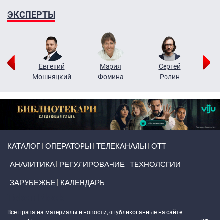
ЭКСПЕРТЫ
ор
Евгений
Мария
Сергей
Н
ко
Мошняцкий
Фомина
Ролин
Primary links
КАТАЛОГ
ОПЕРАТОРЫ
ТЕЛЕКАНАЛЫ
ОТТ
АНАЛИТИКА
РЕГУЛИРОВАНИЕ
ТЕХНОЛОГИИ
ЗАРУБЕЖЬЕ
КАЛЕНДАРЬ
Token Block
Все права на материалы и новости, опубликованные на сайте