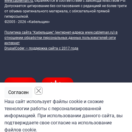
www.cableman.ru
, охраняются в соответствии с законодательством РФ.
Допускается цитирование без согласования с редакцией не более трети
от объема оригинального материала, с обязательной прямой
гиперссылкой.
©2005 - 2026 «Кабельщик»
Политика сайта "Кабельщик" (интернет-адреса
www.cableman.ru
) в
отношении обработки персональных данных пользователей сети
интернет
DrupalCoder — поддержка сайта c 2017 года
Согласен
Наш сайт использует файлы cookie и схожие
технологии работы с персонализированной
Подпишитесь
информацией. При использовании данного сайта, вы
на ежедневную рассылку
подтверждаете свое согласие на использование
«Кабельщика»
файлов cookie.