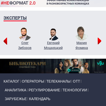
ЭКСПЕРТЫ
рий
Олег
Евгений
Мария
н
Зиборов
Мошняцкий
Фомина
Primary links
КАТАЛОГ
ОПЕРАТОРЫ
ТЕЛЕКАНАЛЫ
ОТТ
АНАЛИТИКА
РЕГУЛИРОВАНИЕ
ТЕХНОЛОГИИ
ЗАРУБЕЖЬЕ
КАЛЕНДАРЬ