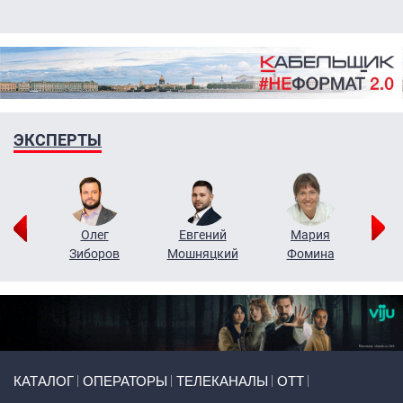
ЭКСПЕРТЫ
рий
Олег
Евгений
Мария
н
Зиборов
Мошняцкий
Фомина
Primary links
КАТАЛОГ
ОПЕРАТОРЫ
ТЕЛЕКАНАЛЫ
ОТТ