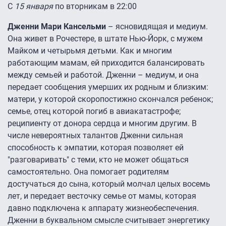
С
15 января
по вторникам в 22:00
Дженни Мари Кансельми
– ясновидящая и медиум.
Она живет в Рочестере, в штате Нью-Йорк, с мужем
Майком и четырьмя детьми. Как и многим
работающим мамам, ей приходится балансировать
между семьей и работой. Дженни – медиум, и она
передает сообщения умерших их родным и близким:
матери, у которой скоропостижно скончался ребенок;
семье, отец которой погиб в авиакатастрофе;
реципиенту от донора сердца и многим другим. В
числе невероятных талантов Дженни сильная
способность к эмпатии, которая позволяет ей
"разговаривать" с теми, кто не может общаться
самостоятельно. Она помогает родителям
достучаться до сына, который молчал целых восемь
лет, и передает весточку семье от мамы, которая
давно подключена к аппарату жизнеобеспечения.
Дженни в буквальном смысле считывает энергетику