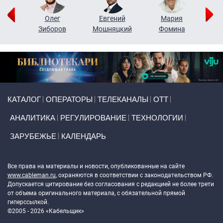
рий
Олег
Евгений
Мария
н
Зиборов
Мошняцкий
Фомина
Primary links
КАТАЛОГ
ОПЕРАТОРЫ
ТЕЛЕКАНАЛЫ
ОТТ
АНАЛИТИКА
РЕГУЛИРОВАНИЕ
ТЕХНОЛОГИИ
ЗАРУБЕЖЬЕ
КАЛЕНДАРЬ
Token Block
Все права на материалы и новости, опубликованные на сайте
www.cableman.ru
, охраняются в соответствии с законодательством РФ.
Допускается цитирование без согласования с редакцией не более трети
от объема оригинального материала, с обязательной прямой
гиперссылкой.
©2005 - 2026 «Кабельщик»