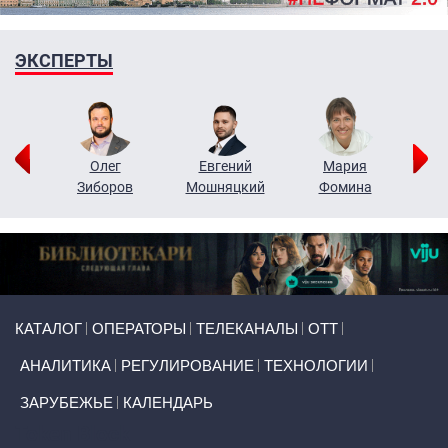
ЭКСПЕРТЫ
рий
Олег
Евгений
Мария
н
Зиборов
Мошняцкий
Фомина
Primary links
КАТАЛОГ
ОПЕРАТОРЫ
ТЕЛЕКАНАЛЫ
ОТТ
АНАЛИТИКА
РЕГУЛИРОВАНИЕ
ТЕХНОЛОГИИ
ЗАРУБЕЖЬЕ
КАЛЕНДАРЬ
Token Block