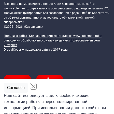
Все права на материалы и новости, опубликованные на сайте
www.cableman.ru
, охраняются в соответствии с законодательством РФ.
Допускается цитирование без согласования с редакцией не более трети
от объема оригинального материала, с обязательной прямой
гиперссылкой.
©2005 - 2026 «Кабельщик»
Политика сайта "Кабельщик" (интернет-адреса
www.cableman.ru
) в
отношении обработки персональных данных пользователей сети
интернет
DrupalCoder — поддержка сайта c 2017 года
Согласен
Наш сайт использует файлы cookie и схожие
технологии работы с персонализированной
Подпишитесь
информацией. При использовании данного сайта, вы
на ежедневную рассылку
подтверждаете свое согласие на использование