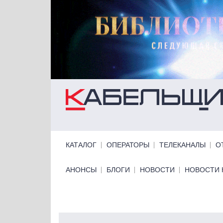
Перейти к основному содержанию
Primary links
КАТАЛОГ
ОПЕРАТОРЫ
ТЕЛЕКАНАЛЫ
О
Primary links bottom
АНОНСЫ
БЛОГИ
НОВОСТИ
НОВОСТИ 