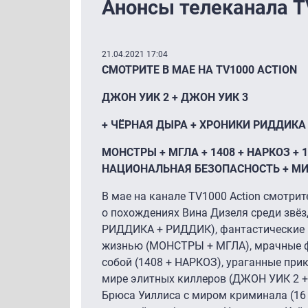
Анонсы телеканала T
21.04.2021 17:04
СМОТРИТЕ В МАЕ НА TV1000 ACTION
ДЖОН УИК 2 + ДЖОН УИК 3
+ ЧЁРНАЯ ДЫРА + ХРОНИКИ РИДДИКА 
МОНСТРЫ + МГЛА + 1408 + НАРКОЗ + 
НАЦИОНАЛЬНАЯ БЕЗОПАСНОСТЬ + МИ
В мае на канале TV1000 Action смотрит
о похождениях Вина Дизеля среди зв
РИДДИКА + РИДДИК), фантастические и
жизнью (МОНСТРЫ + МГЛА), мрачные фи
собой (1408 + НАРКОЗ), ураганные при
мире элитных киллеров (ДЖОН УИК 2 +
Брюса Уиллиса с миром криминала (1