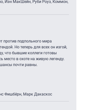
чо, Иэн МакШейн, Руби Роуз, Коммон,
т против подпольного мира
ендой. Но теперь для всех он изгой,
ду, что бывшие коллеги готовы
ь место в охоте на живую легенду.
и шансы почти равны.
ренс Фишбёрн, Марк Дакаскос