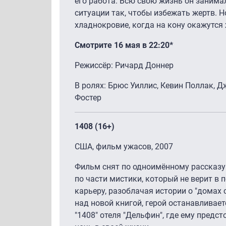
его работа. Всю свою жизнь он занима
ситуации так, чтобы избежать жертв. Н
хладнокровие, когда на кону окажутся
Смотрите 16 мая в 22:20*
Режиссёр: Ричард Доннер
В ролях: Брюс Уиллис, Кевин Поллак, 
Фостер
1408 (16+)
США, фильм ужасов, 2007
Фильм снят по одноимённому рассказу 
по части мистики, который не верит в 
карьеру, разоблачая истории о "домах
над новой книгой, герой останавливае
"1408" отеля "Дельфин", где ему пред