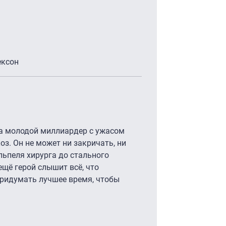
ексон
ца молодой миллиардер с ужасом
коз. Он не может ни закричать, ни
альпеля хирурга до стального
ещё герой слышит всё, что
придумать лучшее время, чтобы