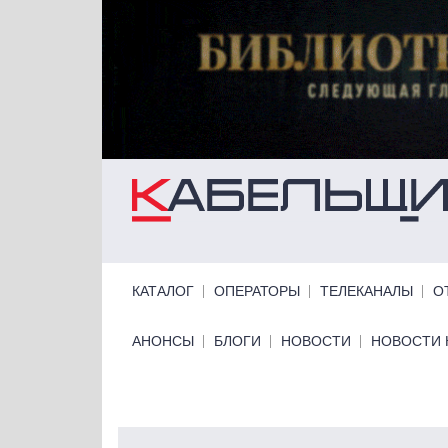
Перейти к основному содержанию
Primary links
КАТАЛОГ
ОПЕРАТОРЫ
ТЕЛЕКАНАЛЫ
О
Primary links bottom
АНОНСЫ
БЛОГИ
НОВОСТИ
НОВОСТИ 