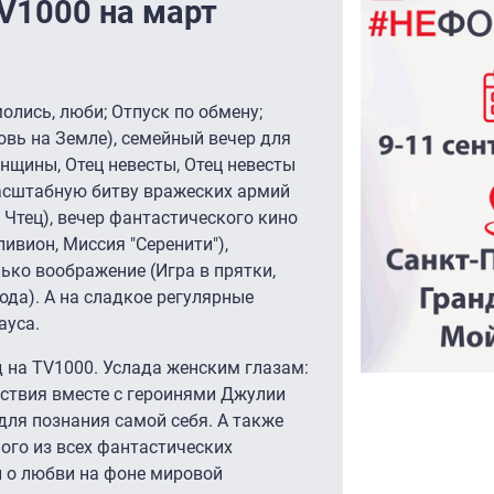
V1000 на март
олись, люби; Отпуск по обмену;
вь на Земле), семейный вечер для
енщины, Отец невесты, Отец невесты
 масштабную битву вражеских армий
, Чтец), вечер фантастического кино
ивион, Миссия "Серенити"),
ко воображение (Игра в прятки,
ода). А на сладкое регулярные
ауса.
 на TV1000. Услада женским глазам:
ствия вместе с героинями Джулии
 для познания самой себя. А также
ого из всех фантастических
и о любви на фоне мировой