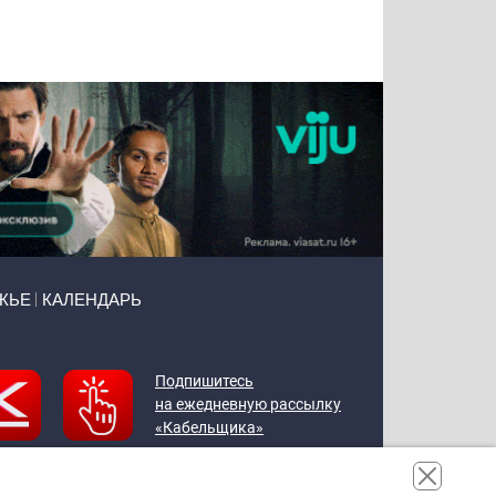
Татьяна
Тимур
Григорий
Олег
Воронова
Чудутов
Кузин
Зиборов
ЖЬЕ
КАЛЕНДАРЬ
Подпишитесь
на ежедневную рассылку
«Кабельщика»