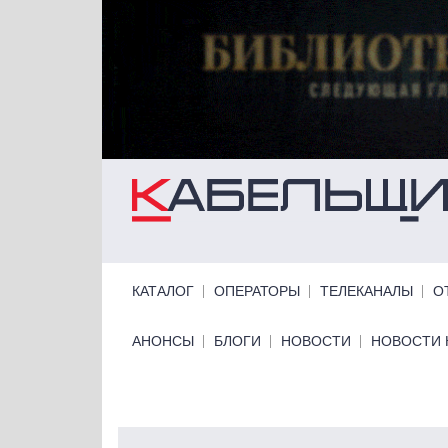
Перейти к основному содержанию
Primary links
КАТАЛОГ
ОПЕРАТОРЫ
ТЕЛЕКАНАЛЫ
О
Primary links bottom
АНОНСЫ
БЛОГИ
НОВОСТИ
НОВОСТИ 