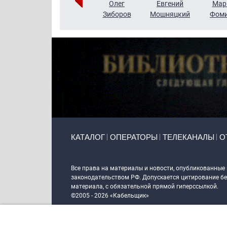
Тимур
Григорий
Олег
Евгений
Мар
Чудутов
Кузин
Зиборов
Мошняцкий
Фом
Primary links
КАТАЛОГ
ОПЕРАТОРЫ
ТЕЛЕКАНАЛЫ
О
Token Block
Все права на материалы и новости, опубликованные
законодательством РФ. Допускается цитирование без
материала, с обязательной прямой гиперссылкой.
©2005 - 2026 «Кабельщик»
Политика сайта "Кабельщик" (интернет-адреса
www.c
пользователей сети интернет