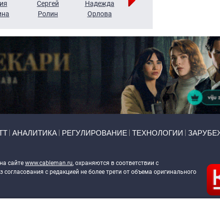
ия
Сергей
Надежда
Мария
Алексей
ина
Ролин
Орлова
Щербаль
Леонтьев
ТТ
АНАЛИТИКА
РЕГУЛИРОВАНИЕ
ТЕХНОЛОГИИ
ЗАРУБЕ
 на сайте
www.cableman.ru
, охраняются в соответствии с
 согласования с редакцией не более трети от объема оригинального
ableman.ru
) в отношении обработки персональных данных