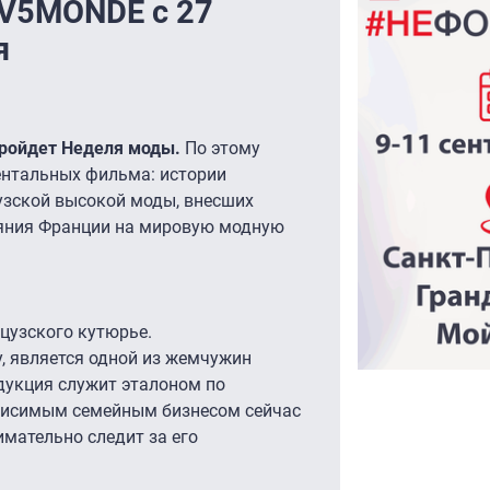
TV5MONDE с 27
я
пройдет Неделя моды.
По этому
нтальных фильма: истории
узской высокой моды, внесших
ияния Франции на мировую модную
цузского кутюрье.
у, является одной из жемчужин
одукция служит эталоном по
ависимым семейным бизнесом сейчас
мательно следит за его