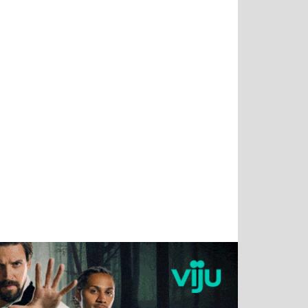
Татьяна
Тимур
Григорий
Олег
Воронова
Чудутов
Кузин
Зиборов