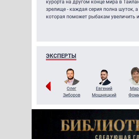
курорта на другом конце мира в Таила
зрелище - каждая серия полна шуток, 
которая поможет рыбакам увеличить и
ЭКСПЕРТЫ
Тимур
Григорий
Олег
Евгений
Мар
Чудутов
Кузин
Зиборов
Мошняцкий
Фом