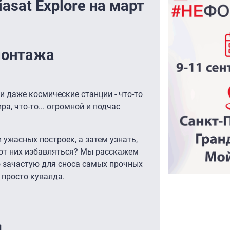
asat Explore на март
монтажа
и даже космические станции - что-то
а, что-то... огромной и подчас
 ужасных построек, а затем узнать,
 от них избавляться? Мы расскажем
о зачастую для сноса самых прочных
 просто кувалда.
й