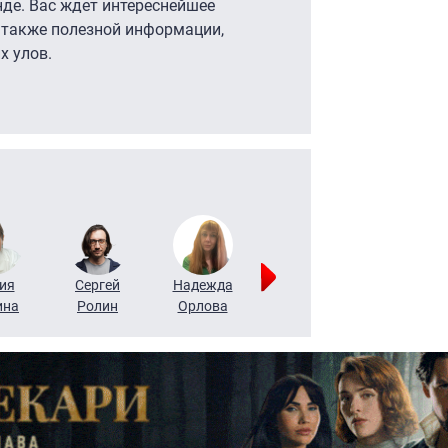
нде. Вас ждет интереснейшее
а также полезной информации,
х улов.
ия
Сергей
Надежда
Мария
Алексей
ина
Ролин
Орлова
Щербаль
Леонтьев