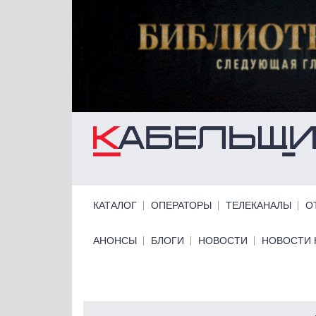
Перейти к основному содержанию
Primary links
КАТАЛОГ
ОПЕРАТОРЫ
ТЕЛЕКАНАЛЫ
О
Primary links bottom
АНОНСЫ
БЛОГИ
НОВОСТИ
НОВОСТИ 