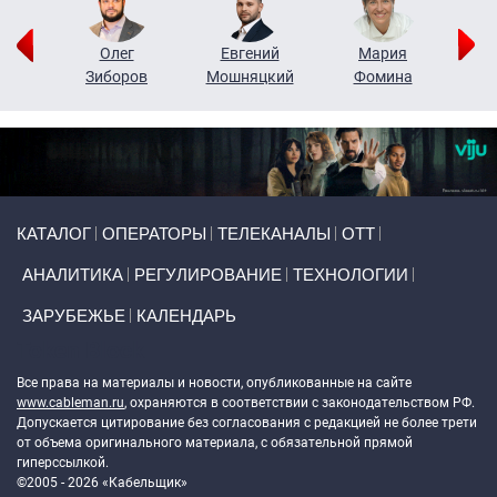
рий
Олег
Евгений
Мария
н
Зиборов
Мошняцкий
Фомина
Primary links
КАТАЛОГ
ОПЕРАТОРЫ
ТЕЛЕКАНАЛЫ
ОТТ
АНАЛИТИКА
РЕГУЛИРОВАНИЕ
ТЕХНОЛОГИИ
ЗАРУБЕЖЬЕ
КАЛЕНДАРЬ
Token Block
Все права на материалы и новости, опубликованные на сайте
www.cableman.ru
, охраняются в соответствии с законодательством РФ.
Допускается цитирование без согласования с редакцией не более трети
от объема оригинального материала, с обязательной прямой
гиперссылкой.
©2005 - 2026 «Кабельщик»