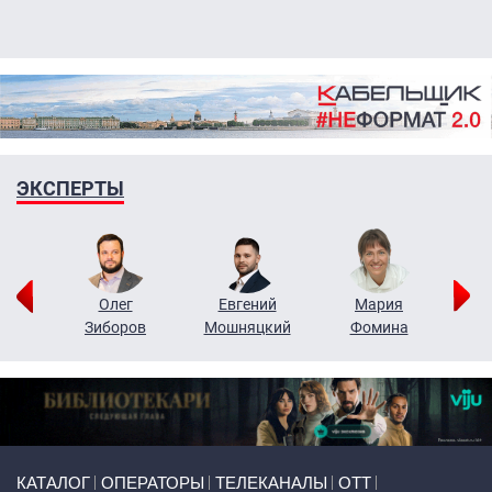
ЭКСПЕРТЫ
рий
Олег
Евгений
Мария
н
Зиборов
Мошняцкий
Фомина
Primary links
КАТАЛОГ
ОПЕРАТОРЫ
ТЕЛЕКАНАЛЫ
ОТТ