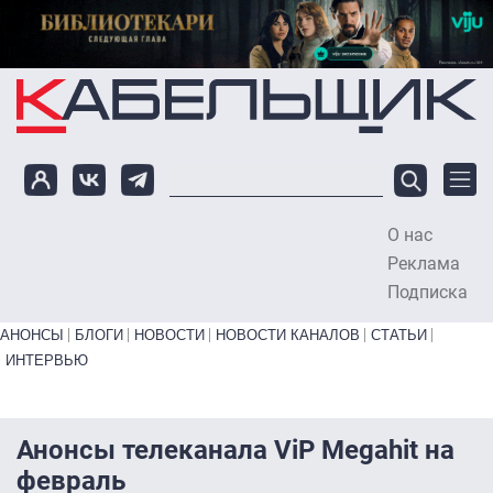
Перейти к основному содержанию
О нас
To
Реклама
Подписка
Primary links bottom
АНОНСЫ
БЛОГИ
НОВОСТИ
НОВОСТИ КАНАЛОВ
СТАТЬИ
ИНТЕРВЬЮ
Анонсы телеканала ViP Megahit на
февраль