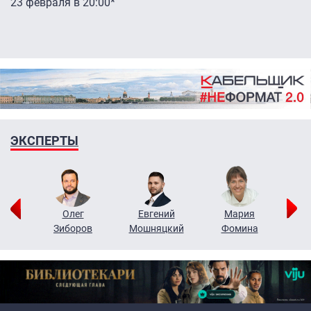
23 февраля в 20:00*
ЭКСПЕРТЫ
рий
Олег
Евгений
Мария
н
Зиборов
Мошняцкий
Фомина