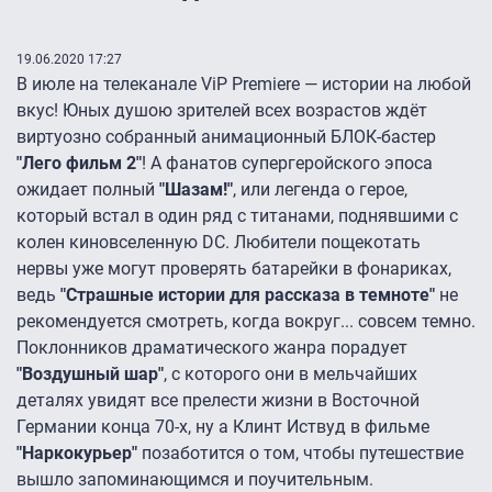
19.06.2020 17:27
В июле на телеканале ViP Premiere — истории на любой
вкус! Юных душою зрителей всех возрастов ждёт
виртуозно собранный анимационный БЛОК-бастер
"Лего фильм 2"
! А фанатов супергеройского эпоса
ожидает полный
"Шазам!"
, или легенда о герое,
который встал в один ряд с титанами, поднявшими с
колен киновселенную DC. Любители пощекотать
нервы уже могут проверять батарейки в фонариках,
ведь
"Страшные истории для рассказа в темноте"
не
рекомендуется смотреть, когда вокруг... совсем темно.
Поклонников драматического жанра порадует
"Воздушный шар"
, с которого они в мельчайших
деталях увидят все прелести жизни в Восточной
Германии конца 70-х, ну а Клинт Иствуд в фильме
"Наркокурьер"
позаботится о том, чтобы путешествие
вышло запоминающимся и поучительным.