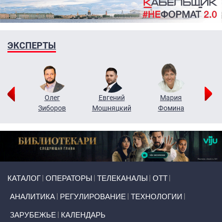
ЭКСПЕРТЫ
рий
Олег
Евгений
Мария
н
Зиборов
Мошняцкий
Фомина
Primary links
КАТАЛОГ
ОПЕРАТОРЫ
ТЕЛЕКАНАЛЫ
ОТТ
АНАЛИТИКА
РЕГУЛИРОВАНИЕ
ТЕХНОЛОГИИ
ЗАРУБЕЖЬЕ
КАЛЕНДАРЬ