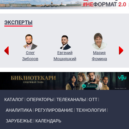
ЭКСПЕРТЫ
рий
Олег
Евгений
Мария
н
Зиборов
Мошняцкий
Фомина
Primary links
КАТАЛОГ
ОПЕРАТОРЫ
ТЕЛЕКАНАЛЫ
ОТТ
АНАЛИТИКА
РЕГУЛИРОВАНИЕ
ТЕХНОЛОГИИ
ЗАРУБЕЖЬЕ
КАЛЕНДАРЬ