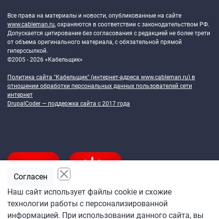
Token Block
Все права на материалы и новости, опубликованные на сайте
www.cableman.ru
, охраняются в соответствии с законодательством РФ.
Допускается цитирование без согласования с редакцией не более трети
от объема оригинального материала, с обязательной прямой
гиперссылкой.
©2005 - 2026 «Кабельщик»
Политика сайта "Кабельщик" (интернет-адреса
www.cableman.ru
) в
отношении обработки персональных данных пользователей сети
интернет
DrupalCoder — поддержка сайта c 2017 года
Согласен
Наш сайт использует файлы cookie и схожие
технологии работы с персонализированной
Подпишитесь
информацией. При использовании данного сайта, вы