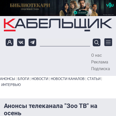
Перейти к основному содержанию
О нас
To
Реклама
Подписка
Primary links bottom
АНОНСЫ
БЛОГИ
НОВОСТИ
НОВОСТИ КАНАЛОВ
СТАТЬИ
ИНТЕРВЬЮ
Анонсы телеканала "Зоо ТВ" на
осень