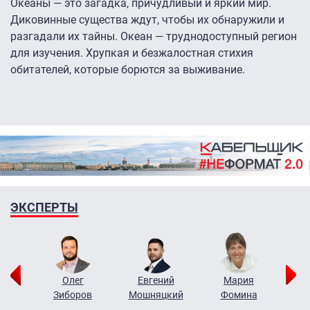
Океаны — это загадка, причудливый и яркий мир.
Диковинные существа ждут, чтобы их обнаружили и
разгадали их тайны. Океан — труднодоступный регион
для изучения. Хрупкая и безжалостная стихия
обитателей, которые борются за выживание.
ЭКСПЕРТЫ
рий
Олег
Евгений
Мария
н
Зиборов
Мошняцкий
Фомина