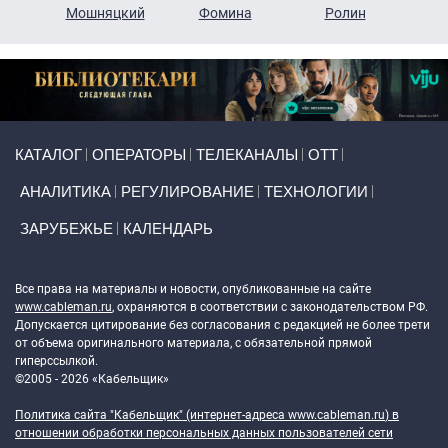
ко
Мошняцкий
Фомина
Ролин
Primary links
КАТАЛОГ
ОПЕРАТОРЫ
ТЕЛЕКАНАЛЫ
ОТТ
АНАЛИТИКА
РЕГУЛИРОВАНИЕ
ТЕХНОЛОГИИ
ЗАРУБЕЖЬЕ
КАЛЕНДАРЬ
Token Block
Все права на материалы и новости, опубликованные на сайте
www.cableman.ru
, охраняются в соответствии с законодательством РФ.
Допускается цитирование без согласования с редакцией не более трети
от объема оригинального материала, с обязательной прямой
гиперссылкой.
©2005 - 2026 «Кабельщик»
Политика сайта "Кабельщик" (интернет-адреса
www.cableman.ru
) в
отношении обработки персональных данных пользователей сети