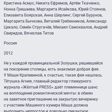
Кристина Асмус, Никита Ефремов, Артём Ткаченко,
Нонна Гришаева, Маргарита Исайкова, Юрий Стоянов,
Елизавета Боярская, Анна Шерлинг, Сергей Бурунов,
Маргарита Бычкова, Виталий Гребенников, Александр
Цекало, Семён Стругачёв, Михаил Самохвалов, Андрей
Свиридов, Вячеслав Титов
Россия
2012
Не у каждой провинциальной Золушки, решившейся
на покорение столицы, есть знакомая добрая фея.
У Маши Крапивиной, к счастью, такая фея нашлась.
Тётушка Агния, главный редактор гламурного
журнала «Жёлтый PRESS» даёт племяннице шанс
на воплощение романтической мечты: в обмен
на заветное приглашение на закрытую вечеринку
с участием Машиного кумира Маша должна
выполнить непростое и довольно пикантное