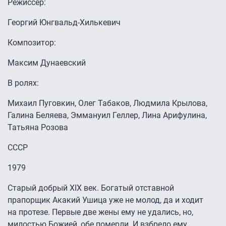
Режиссер:
Георгий Юнгвальд-Хилькевич
Композитор:
Максим Дунаевский
В ролях:
Михаил Пуговкин, Олег Табаков, Людмила Крылова,
Галина Беляева, Эммануил Геллер, Лина Арифулина,
Татьяна Розова
СССР
1979
Старый добрый XIX век. Богатый отставной
прапорщик Акакий Ушица уже не молод, да и ходит
на протезе. Первые две жены ему не удались, но,
милостью Божией, обе померли. И взбрело ему