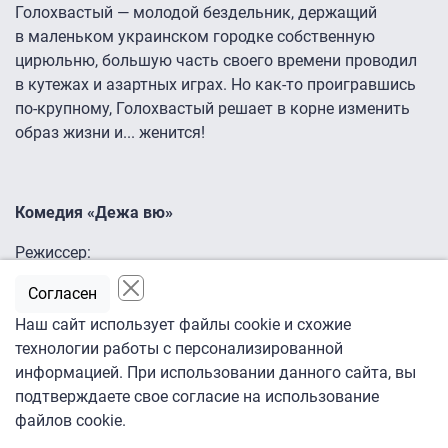
Голохвастый — молодой бездельник, держащий
в маленьком украинском городке собственную
цирюльню, большую часть своего времени проводил
в кутежах и азартных играх. Но как-то проигравшись
по-крупному, Голохвастый решает в корне изменить
образ жизни и... женится!
Комедия «Дежа вю»
Режиссер:
Юлиуш Махульский
Согласен
Наш сайт использует файлы cookie и схожие
В ролях:
технологии работы с персонализированной
информацией. При использовании данного сайта, вы
Ежи Штур, Николай Караченцов, Виктор Степанов,
подтверждаете свое согласие на использование
Галина Петрова, Василий Мищенко, Владимир Головин,
файлов cookie.
Лиза Махульская, Олег Шкловский, Всеволод Сафонов,
Виталий Шаповалов