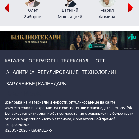
рий
Олег
Евгений
Мария
н
Зиборов
Мошняцкий
Фомина
Primary links
КАТАЛОГ
ОПЕРАТОРЫ
ТЕЛЕКАНАЛЫ
ОТТ
АНАЛИТИКА
РЕГУЛИРОВАНИЕ
ТЕХНОЛОГИИ
ЗАРУБЕЖЬЕ
КАЛЕНДАРЬ
Token Block
Все права на материалы и новости, опубликованные на сайте
www.cableman.ru
, охраняются в соответствии с законодательством РФ.
Допускается цитирование без согласования с редакцией не более трети
от объема оригинального материала, с обязательной прямой
гиперссылкой.
©2005 - 2026 «Кабельщик»