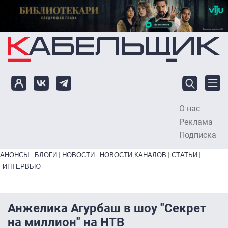
Перейти к основному содержанию
О нас
To
Реклама
Подписка
Primary links bottom
АНОНСЫ
БЛОГИ
НОВОСТИ
НОВОСТИ КАНАЛОВ
СТАТЬИ
ИНТЕРВЬЮ
Анжелика Агурбаш в шоу "Секрет
на миллион" на НТВ