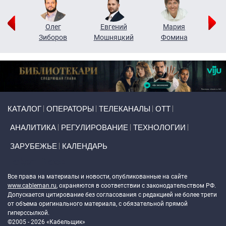
рий
Олег
Евгений
Мария
н
Зиборов
Мошняцкий
Фомина
Primary links
КАТАЛОГ
ОПЕРАТОРЫ
ТЕЛЕКАНАЛЫ
ОТТ
АНАЛИТИКА
РЕГУЛИРОВАНИЕ
ТЕХНОЛОГИИ
ЗАРУБЕЖЬЕ
КАЛЕНДАРЬ
Token Block
Все права на материалы и новости, опубликованные на сайте
www.cableman.ru
, охраняются в соответствии с законодательством РФ.
Допускается цитирование без согласования с редакцией не более трети
от объема оригинального материала, с обязательной прямой
гиперссылкой.
©2005 - 2026 «Кабельщик»