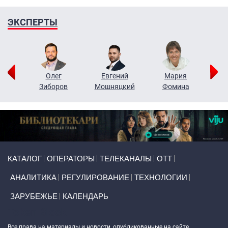
ЭКСПЕРТЫ
рий
Олег
Евгений
Мария
н
Зиборов
Мошняцкий
Фомина
Primary links
КАТАЛОГ
ОПЕРАТОРЫ
ТЕЛЕКАНАЛЫ
ОТТ
АНАЛИТИКА
РЕГУЛИРОВАНИЕ
ТЕХНОЛОГИИ
ЗАРУБЕЖЬЕ
КАЛЕНДАРЬ
Token Block
Все права на материалы и новости, опубликованные на сайте