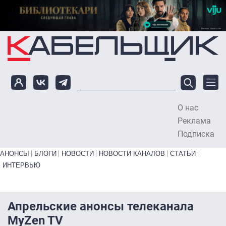
Перейти к основному содержанию
О нас
To
Реклама
Подписка
Primary links bottom
АНОНСЫ
БЛОГИ
НОВОСТИ
НОВОСТИ КАНАЛОВ
СТАТЬИ
ИНТЕРВЬЮ
Апрельские анонсы телеканала
MyZen TV