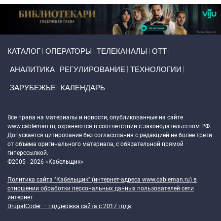
Primary links
КАТАЛОГ
ОПЕРАТОРЫ
ТЕЛЕКАНАЛЫ
ОТТ
АНАЛИТИКА
РЕГУЛИРОВАНИЕ
ТЕХНОЛОГИИ
ЗАРУБЕЖЬЕ
КАЛЕНДАРЬ
Token Block
Все права на материалы и новости, опубликованные на сайте
www.cableman.ru
, охраняются в соответствии с законодательством РФ.
Допускается цитирование без согласования с редакцией не более трети
от объема оригинального материала, с обязательной прямой
гиперссылкой.
©2005 - 2026 «Кабельщик»
Политика сайта "Кабельщик" (интернет-адреса
www.cableman.ru
) в
отношении обработки персональных данных пользователей сети
интернет
DrupalCoder — поддержка сайта c 2017 года