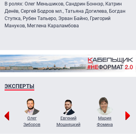
В ролях: Олег Меньшиков, Сандрин Боннэр, Катрин
Денёв, Сергей Бодров мл., Татьяна Догилева, Богдан
Ступка, Рубен Тапьеро, Эрван Байно, Григорий
Мануков, Меглена Караламбова
ЭКСПЕРТЫ
рий
Олег
Евгений
Мария
н
Зиборов
Мошняцкий
Фомина