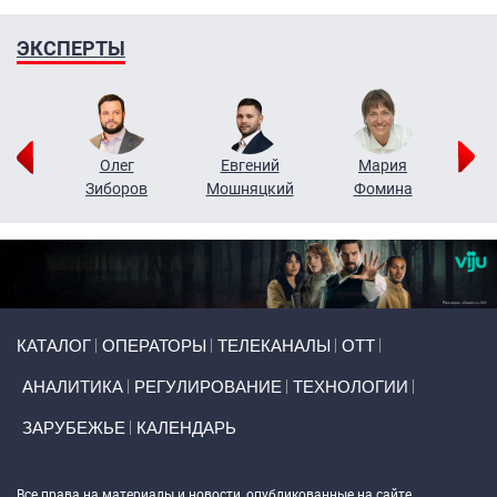
ЭКСПЕРТЫ
рий
Олег
Евгений
Мария
н
Зиборов
Мошняцкий
Фомина
Primary links
КАТАЛОГ
ОПЕРАТОРЫ
ТЕЛЕКАНАЛЫ
ОТТ
АНАЛИТИКА
РЕГУЛИРОВАНИЕ
ТЕХНОЛОГИИ
ЗАРУБЕЖЬЕ
КАЛЕНДАРЬ
Token Block
Все права на материалы и новости, опубликованные на сайте