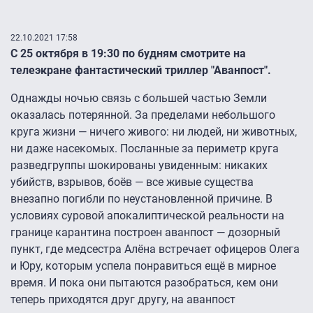
22.10.2021 17:58
С 25 октября в 19:30 по будням смотрите на
телеэкране фантастический триллер "Аванпост".
Однажды ночью связь с большей частью Земли
оказалась потерянной. За пределами небольшого
круга жизни — ничего живого: ни людей, ни животных,
ни даже насекомых. Посланные за периметр круга
разведгруппы шокированы увиденным: никаких
убийств, взрывов, боёв — все живые существа
внезапно погибли по неустановленной причине. В
условиях суровой апокалиптической реальности на
границе карантина построен аванпост — дозорный
пункт, где медсестра Алёна встречает офицеров Олега
и Юру, которым успела понравиться ещё в мирное
время. И пока они пытаются разобраться, кем они
теперь приходятся друг другу, на аванпост