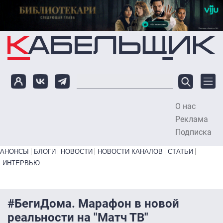
Перейти к основному содержанию
О нас
To
Реклама
Подписка
Primary links bottom
АНОНСЫ
БЛОГИ
НОВОСТИ
НОВОСТИ КАНАЛОВ
СТАТЬИ
ИНТЕРВЬЮ
#БегиДома. Марафон в новой
реальности на "Матч ТВ"