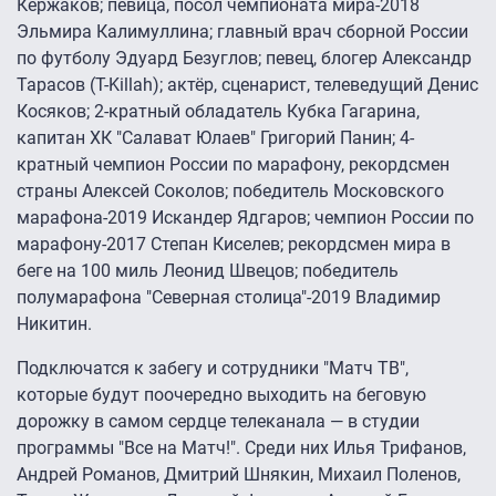
Кержаков; певица, посол чемпионата мира-2018
Эльмира Калимуллина; главный врач сборной России
по футболу Эдуард Безуглов; певец, блогер Александр
Тарасов (T-Killah); актёр, сценарист, телеведущий Денис
Косяков; 2-кратный обладатель Кубка Гагарина,
капитан ХК "Салават Юлаев" Григорий Панин; 4-
кратный чемпион России по марафону, рекордсмен
страны Алексей Соколов; победитель Московского
марафона-2019 Искандер Ядгаров; чемпион России по
марафону-2017 Степан Киселев; рекордсмен мира в
беге на 100 миль Леонид Швецов; победитель
полумарафона "Северная столица"-2019 Владимир
Никитин.
Подключатся к забегу и сотрудники "Матч ТВ",
которые будут поочередно выходить на беговую
дорожку в самом сердце телеканала — в студии
программы "Все на Матч!". Среди них Илья Трифанов,
Андрей Романов, Дмитрий Шнякин, Михаил Поленов,