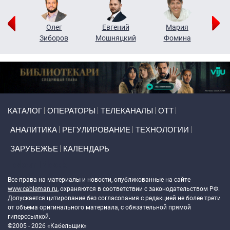
рий
Олег
Евгений
Мария
н
Зиборов
Мошняцкий
Фомина
Primary links
КАТАЛОГ
ОПЕРАТОРЫ
ТЕЛЕКАНАЛЫ
ОТТ
АНАЛИТИКА
РЕГУЛИРОВАНИЕ
ТЕХНОЛОГИИ
ЗАРУБЕЖЬЕ
КАЛЕНДАРЬ
Token Block
Все права на материалы и новости, опубликованные на сайте
www.cableman.ru
, охраняются в соответствии с законодательством РФ.
Допускается цитирование без согласования с редакцией не более трети
от объема оригинального материала, с обязательной прямой
гиперссылкой.
©2005 - 2026 «Кабельщик»