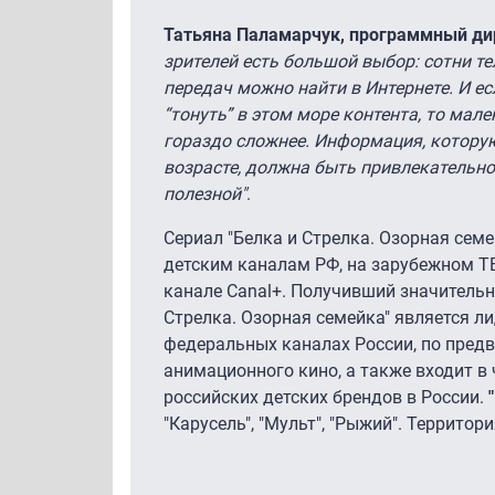
Татьяна Паламарчук, программный ди
зрителей есть большой выбор: сотни т
передач можно найти в Интернете. И ес
“тонуть” в этом море контента, то мал
гораздо сложнее. Информация, котору
возрасте, должна быть привлекательной
полезной"
.
Сериал "Белка и Стрелка. Озорная семе
детским каналам РФ, на зарубежном ТВ
канале Canal+. Получивший значительну
Стрелка. Озорная семейка" является л
федеральных каналах России, по пред
анимационного кино, а также входит в
российских детских брендов в России.
"Карусель", "Мульт", "Рыжий". Территор