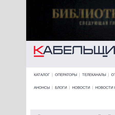
Перейти к основному содержанию
Primary links
КАТАЛОГ
ОПЕРАТОРЫ
ТЕЛЕКАНАЛЫ
О
Primary links bottom
АНОНСЫ
БЛОГИ
НОВОСТИ
НОВОСТИ 