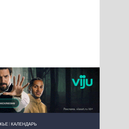
Татьяна
Тимур
Григорий
Олег
Воронова
Чудутов
Кузин
Зиборов
ЖЬЕ
КАЛЕНДАРЬ