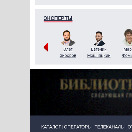
ЭКСПЕРТЫ
Тимур
Григорий
Олег
Евгений
Мар
Чудутов
Кузин
Зиборов
Мошняцкий
Фом
Primary links
КАТАЛОГ
ОПЕРАТОРЫ
ТЕЛЕКАНАЛЫ
О