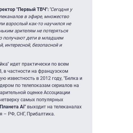
ректор "Первый ТВЧ":
"Сегодня у
елеканалов в эфире, множество
ли взрослый как-то научился не
еньким зрителям не потеряться
ю получают дети в младшем
, интересной, безопасной и
йка" идет практически по всем
, в частности на французском
ю известность в 2012 году, "Белка и
идером по телепоказам сериалов на
варительной оценке Ассоциации
 четверку самых популярных
"Планета Аi"
выходит на телеканалах
ия – РФ, СНГ, Прибалтика.