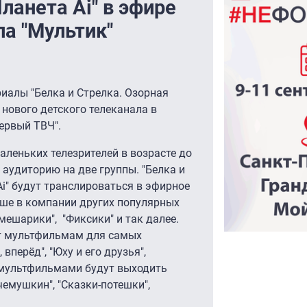
Планета Ai" в эфире
ла "Мультик"
иалы "Белка и Стрелка. Озорная
р нового детского телеканала в
Первый ТВЧ".
леньких телезрителей в возрасте до
т аудиторию на две группы. "Белка и
Ai" будут транслироваться в эфирное
арше в компании других популярных
мешарики", "Фиксики" и так далее.
тят мультфильмам для самых
вперёд", "Юху и его друзья",
у мультфильмами будут выходить
емушкин", "Сказки-потешки",