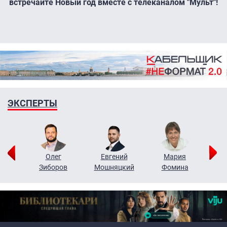
встречайте Новый год вместе с телеканалом "Мульт"!
ЭКСПЕРТЫ
рий
Олег
Евгений
Мария
н
Зиборов
Мошняцкий
Фомина